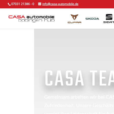
Skip
07031 21386 - 0
info@casa-automobile.de
to
content
CASA TE
Gemeinsam arbeiten wir bei CASA
Zufriedenheit. Unsere Geschäft