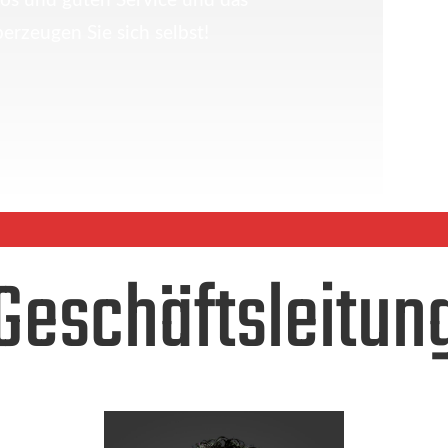
utos und guten Service und das
berzeugen Sie sich selbst!
Geschäftsleitun