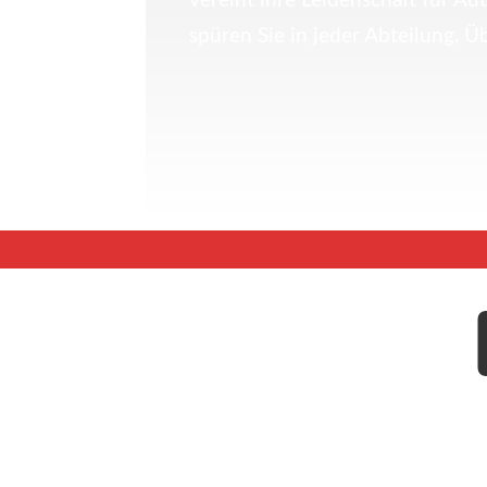
vereint ihre Leidenschaft für A
spüren Sie in jeder Abteilung. Ü