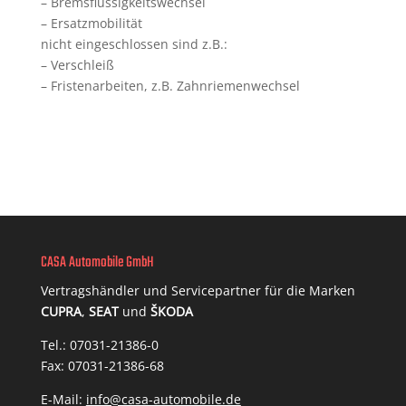
– Bremsflüssigkeitswechsel
– Ersatzmobilität
nicht eingeschlossen sind z.B.:
– Verschleiß
– Fristenarbeiten, z.B. Zahnriemenwechsel
CASA Automobile GmbH
Vertragshändler und Servicepartner für die Marken
CUPRA
,
SEAT
und
ŠKODA
Tel.: 07031-21386-0
Fax: 07031-21386-68
E-Mail:
info@casa-automobile.de