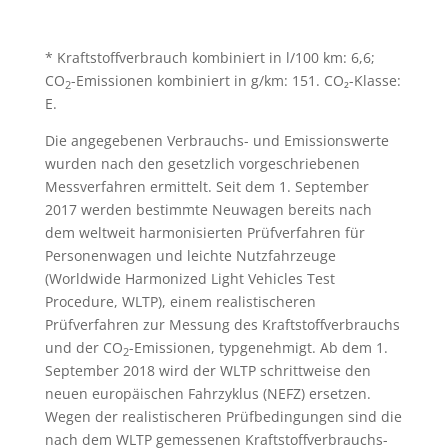
t
e
n
s
* Kraftstoffverbrauch kombiniert in l/100 km: 6,6;
c
CO
-Emissionen kombiniert in g/km: 151. CO₂-Klasse:
h
2
E.
u
t
z
Die angegebenen Verbrauchs- und Emissionswerte
wurden nach den gesetzlich vorgeschriebenen
Messverfahren ermittelt. Seit dem 1. September
2017 werden bestimmte Neuwagen bereits nach
dem weltweit harmonisierten Prüfverfahren für
Personenwagen und leichte Nutzfahrzeuge
(Worldwide Harmonized Light Vehicles Test
Procedure, WLTP), einem realistischeren
Prüfverfahren zur Messung des Kraftstoffverbrauchs
und der CO
-Emissionen, typgenehmigt. Ab dem 1.
2
September 2018 wird der WLTP schrittweise den
neuen europäischen Fahrzyklus (NEFZ) ersetzen.
Wegen der realistischeren Prüfbedingungen sind die
nach dem WLTP gemessenen Kraftstoffverbrauchs-