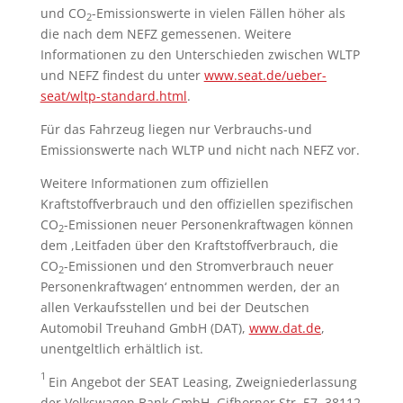
und CO
-Emissionswerte in vielen Fällen höher als
2
die nach dem NEFZ gemessenen. Weitere
Informationen zu den Unterschieden zwischen WLTP
und NEFZ findest du unter
www.seat.de/ueber-
seat/wltp-standard.html
.
Für das Fahrzeug liegen nur Verbrauchs-und
Emissionswerte nach WLTP und nicht nach NEFZ vor.
Weitere Informationen zum offiziellen
Kraftstoffverbrauch und den offiziellen spezifischen
CO
-Emissionen neuer Personenkraftwagen können
2
dem ,Leitfaden über den Kraftstoffverbrauch, die
CO
-Emissionen und den Stromverbrauch neuer
2
Personenkraftwagen‘ entnommen werden, der an
allen Verkaufsstellen und bei der Deutschen
Automobil Treuhand GmbH (DAT),
www.dat.de
,
unentgeltlich erhältlich ist.
1
Ein Angebot der SEAT Leasing, Zweigniederlassung
der Volkswagen Bank GmbH, Gifhorner Str. 57, 38112