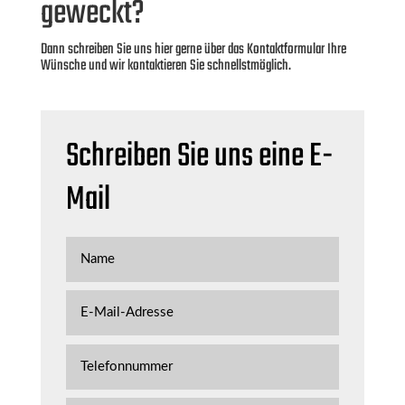
geweckt?
Dann schreiben Sie uns hier gerne über das Kontaktformular Ihre
Wünsche und wir kontaktieren Sie schnellstmöglich.
Schreiben Sie uns eine E-
Mail
N
a
m
e
E
-
M
a
T
i
e
l
l
-
e