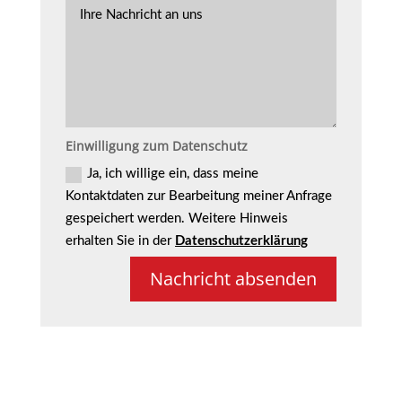
I
A
f
h
d
o
r
r
n
e
e
n
N
s
u
a
s
m
c
e
m
h
e
r
r
i
E
Einwilligung zum Datenschutz
c
i
h
n
Ja, ich willige ein, dass meine
t
w
Kontaktdaten zur Bearbeitung meiner Anfrage
a
i
n
l
gespeichert werden. Weitere Hinweis
u
l
erhalten Sie in der
Datenschutzerklärung
n
i
s
g
Nachricht absenden
u
n
g
z
u
m
D
a