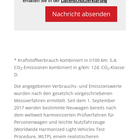
erhalten Sie in der
Datenschutzerklärung
n
i
s
g
Nachricht absenden
u
n
g
z
u
m
D
a
t
* Kraftstoffverbrauch kombiniert in l/100 km: 5,4;
e
CO
-Emissionen kombiniert in g/km: 124; CO₂-Klasse:
n
2
s
D.
c
h
Die angegebenen Verbrauchs- und Emissionswerte
u
wurden nach den gesetzlich vorgeschriebenen
t
z
Messverfahren ermittelt. Seit dem 1. September
2017 werden bestimmte Neuwagen bereits nach
dem weltweit harmonisierten Prüfverfahren für
Personenwagen und leichte Nutzfahrzeuge
(Worldwide Harmonized Light Vehicles Test
Procedure, WLTP), einem realistischeren