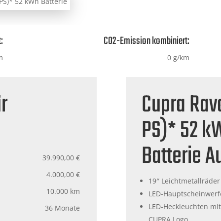
:
CO2-Emission kombiniert:
m
0 g/km
r
Cupra Rav
PS)* 52 k
Batterie A
39.990,00 €
4.000,00 €
19″ Leichtmetallräder
10.000 km
LED-Hauptscheinwerf
LED-Heckleuchten mi
36 Monate
CUPRA Logo