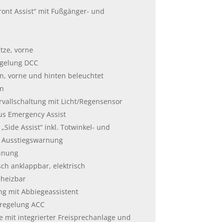
ront Assist“ mit Fußgänger- und
tze, vorne
egelung DCC
n, vorne und hinten beleuchtet
rn
rvallschaltung mit Licht/Regensensor
us Emergency Assist
„Side Assist“ inkl. Totwinkel- und
d Ausstiegswarnung
nnung
sch anklappbar, elektrisch
eheizbar
g mit Abbiegeassistent
zregelung ACC
le mit integrierter Freisprechanlage und