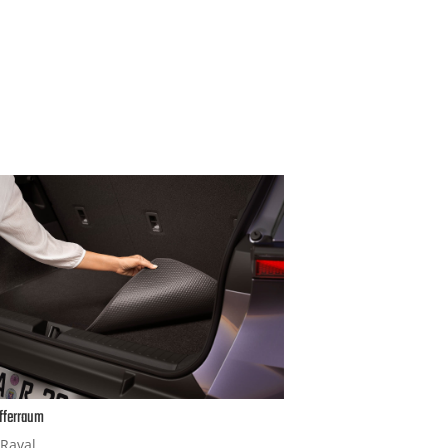
fferraum
Raval