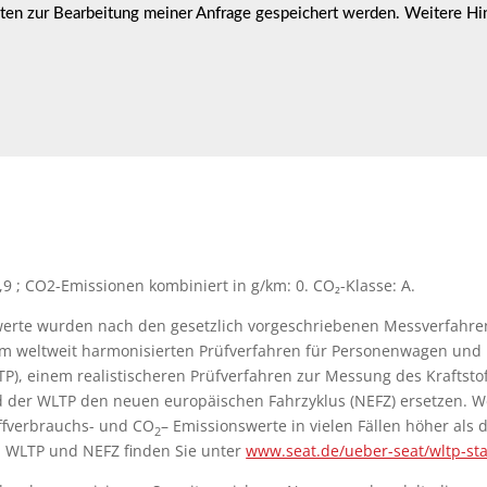
daten zur Bearbeitung meiner Anfrage gespeichert werden. Weitere Hin
 ; CO2-Emissionen kombiniert in g/km: 0. CO₂-Klasse: A.
rte wurden nach den gesetzlich vorgeschriebenen Messverfahren 
 weltweit harmonisierten Prüfverfahren für Personenwagen und 
TP), einem realistischeren Prüfverfahren zur Messung des Kraftst
 der WLTP den neuen europäischen Fahrzyklus (NEFZ) ersetzen. W
ffverbrauchs- und CO
– Emissionswerte in vielen Fällen höher al
2
n WLTP und NEFZ finden Sie unter
www.seat.de/ueber-seat/wltp-st