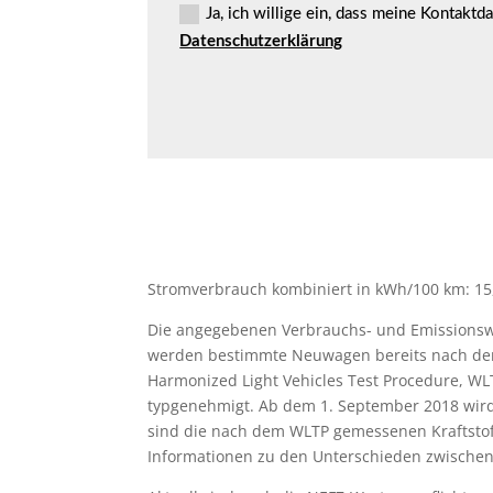
t
n
Ja, ich willige ein, dass meine Kontakt
a
w
n
Datenschutzerklärung
i
u
l
n
l
s
i
g
u
n
g
z
u
m
D
a
Stromverbrauch kombiniert in kWh/100 km: 15,9
t
e
Die angegebenen Verbrauchs- und Emissionswe
n
s
werden bestimmte Neuwagen bereits nach dem
c
Harmonized Light Vehicles Test Procedure, WL
h
typgenehmigt. Ab dem 1. September 2018 wird
u
t
sind die nach dem WLTP gemessenen Kraftsto
z
Informationen zu den Unterschieden zwische