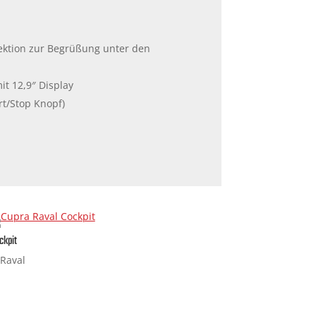
ektion zur Begrüßung unter den
t 12,9″ Display
rt/Stop Knopf)
ckpit
Raval