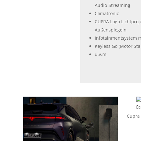
Audio-Streaming
Climatronic
CUPRA Logo Lichtproj
Außenspiegeln
Infotainmentsystem mi
Keyless Go (Motor Sta
u.v.m.
Co
Cupra 