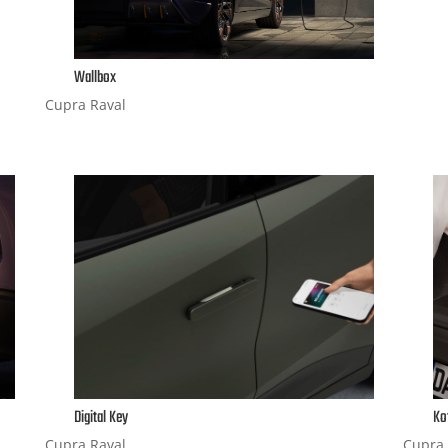
Wallbox
Cupra Raval
Digital Key
Ko
Cupra Raval
Cupra 