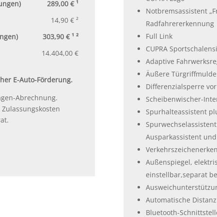
tungen)
289,00 € ¹
Notbremsassistent „F
14,90 € ²
Radfahrererkennung
Full Link
ungen)
303,90 € ¹ ²
CUPRA Sportschalensi
14.404,00 €
Adaptive Fahrwerksr
Äußere Türgriffmulde
licher E-Auto-Förderung.
Differenzialsperre vo
wagen-Abrechnung.
Scheibenwischer-Inte
e Zulassungskosten
Spurhalteassistent pl
at.
Spurwechselassistent 
Ausparkassistent un
Verkehrszeichenerke
Außenspiegel, elektri
einstellbar,separat b
Ausweichunterstützun
Automatische Distan
Bluetooth-Schnittstel