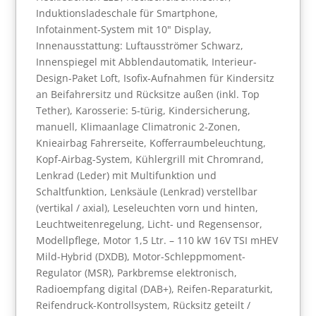
Induktionsladeschale für Smartphone,
Infotainment-System mit 10" Display,
Innenausstattung: Luftausströmer Schwarz,
Innenspiegel mit Abblendautomatik, Interieur-
Design-Paket Loft, Isofix-Aufnahmen für Kindersitz
an Beifahrersitz und Rücksitze außen (inkl. Top
Tether), Karosserie: 5-türig, Kindersicherung,
manuell, Klimaanlage Climatronic 2-Zonen,
Knieairbag Fahrerseite, Kofferraumbeleuchtung,
Kopf-Airbag-System, Kühlergrill mit Chromrand,
Lenkrad (Leder) mit Multifunktion und
Schaltfunktion, Lenksäule (Lenkrad) verstellbar
(vertikal / axial), Leseleuchten vorn und hinten,
Leuchtweitenregelung, Licht- und Regensensor,
Modellpflege, Motor 1,5 Ltr. – 110 kW 16V TSI mHEV
Mild-Hybrid (DXDB), Motor-Schleppmoment-
Regulator (MSR), Parkbremse elektronisch,
Radioempfang digital (DAB+), Reifen-Reparaturkit,
Reifendruck-Kontrollsystem, Rücksitz geteilt /