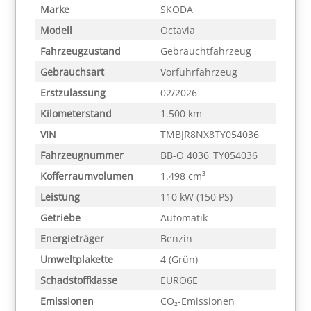
Marke
SKODA
Modell
Octavia
Fahrzeugzustand
Gebrauchtfahrzeug
Gebrauchsart
Vorführfahrzeug
Erstzulassung
02/2026
Kilometerstand
1.500 km
VIN
TMBJR8NX8TY054036
Fahrzeugnummer
BB-O 4036_TY054036
Kofferraumvolumen
1.498 cm³
Leistung
110 kW (150 PS)
Getriebe
Automatik
Energieträger
Benzin
Umweltplakette
4 (Grün)
Schadstoffklasse
EURO6E
Emissionen
CO₂-Emissionen