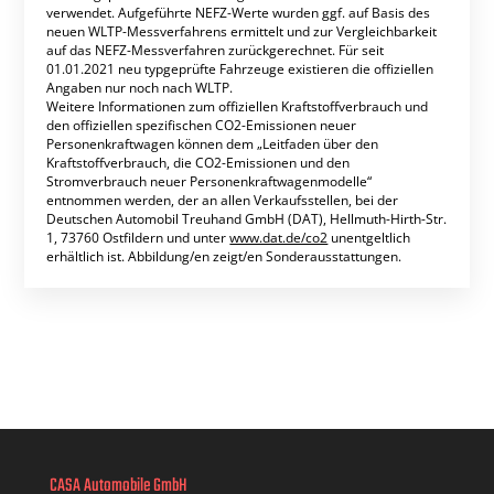
verwendet. Aufgeführte NEFZ-Werte wurden ggf. auf Basis des
neuen WLTP-Messverfahrens ermittelt und zur Vergleichbarkeit
auf das NEFZ-Messverfahren zurückgerechnet. Für seit
01.01.2021 neu typgeprüfte Fahrzeuge existieren die offiziellen
Angaben nur noch nach WLTP.
Weitere Informationen zum offiziellen Kraftstoffverbrauch und
den offiziellen spezifischen CO2-Emissionen neuer
Personenkraftwagen können dem „Leitfaden über den
Kraftstoffverbrauch, die CO2-Emissionen und den
Stromverbrauch neuer Personenkraftwagenmodelle“
entnommen werden, der an allen Verkaufsstellen, bei der
Deutschen Automobil Treuhand GmbH (DAT), Hellmuth-Hirth-Str.
1, 73760 Ostfildern und unter
www.dat.de/co2
unentgeltlich
erhältlich ist. Abbildung/en zeigt/en Sonderausstattungen.
CASA Automobile GmbH