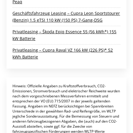
Peaq
Geschäftsfahrzeug Leasing – Cupra Leon Sportstourer
(Benzin) 1.5 eTSI 110 kW (150 PS) 7-Gang-DSG
Privatleasing – Škoda Epiq Essence 55 (56 kWh*) 155
kW Batterie
Privatleasing – Cupra Raval VZ 166 kW (226 PS)* 52
kWh Batterie
Hinweis: Offizielle Angaben zu Kraftstoffverbrauch, CO2-
Emissionen, Stromverbrauch und elektrischer Reichweite wurden
nach dem vorgeschriebenen Messverfahren ermittelt und
entsprechen der VO (EU) 715/2007 in der jeweils geltenden
Fassung. Angaben im NEFZ berücksichtigen bei Spannbreiten
Unterschiede in der gewählten Rad- und Reifengröße, im WLTP
jegliche Sonderausstattung. Für die Bemessung von Steuern und
anderen fahrzeugbezogenen Abgaben, die (auch) auf den CO2-
Ausstoß abstellen, sowie ggf. für die Zwecke von
fahrzeugspezifischen Förderungen werden WLTP-Werte